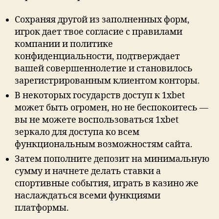
Сохраняя другой из заполненных форм,
игрок дает твое согласие с правилами
компании и политике
конфиденциальности, подтверждает
вашей совершеннолетие и становилось
зарегистрированным клиентом конторы.
В некоторых государств доступ к 1xbet
может быть огромен, но не беспокоитесь —
вы не можете воспользоваться 1xbet
зеркало для доступа ко всем
функциональным возможностям сайта.
Затем пополните депозит на минимальную
сумму и начнете делать ставки а
спортивные события, играть в казино же
наслаждаться всеми функциями
платформы.