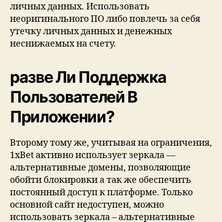
личных данных. Использовать
неоригинального ПО либо повлечь за себя
утечку личных данных и денежных
неснижаемых на счету.
разве Ли Поддержка
Пользователей В
Приложении?
Второму тому же, учитывая на ограничения,
1xBet активно использует зеркала —
альтернативные домены, позволяющие
обойти блокировки а так же обеспечить
постоянный доступ к платформе. Только
основной сайт недоступен, можно
использовать зеркала – альтернативные