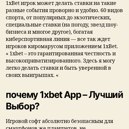
1хBet игрок может делать ставки на такие
разные события проворно и удобно. 60 видов
спорта, от популярных до экзотических,
специальные ставки (на погоду, звезд шоу-
бизнеса и многое другое), богатая
киберспортивная линия — все так ждет
игроков киромарусом приложением 1хBet.
« 1xbet – это гарантированная честность и
высокоприватизированного. Здесь я могу
легко делать ставки и быть уверенной в
своих выигрышах. «
почему 1xbet App – Лучший
Выбор?
Игровой софт абсолютно безопасным для
смартфонов же планшетов, не