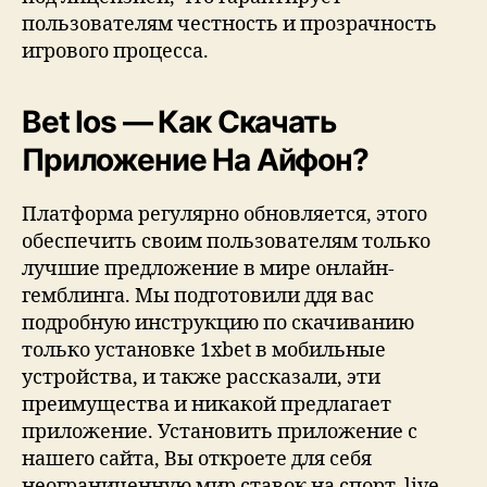
пользователям честность и прозрачность
игрового процесса.
Bet Іos — Как Скачать
Приложение На Айфон?
Платформа регулярно обновляется, этого
обеспечить своим пользователям только
лучшие предложение в мире онлайн-
гемблинга. Мы подготовили ддя вас
подробную инструкцию по скачиванию
только установке 1xbet в мобильные
устройства, и также рассказали, эти
преимущества и никакой предлагает
приложение. Установить приложение с
нашего сайта, Вы откроете для себя
неограниченную мир ставок на спорт, live-