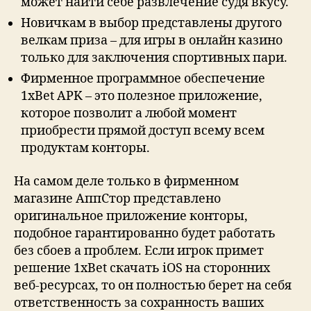
может найти себе развлечение судя вкусу.
Новичкам в выбор представлены другого
велкам приза – для игры в онлайн казино
только для заключения спортивных пари.
Фирменное программное обеспечение
1xBet APK – это полезное приложение,
которое позволит а любой момент
приобрести прямой доступ всему всем
продуктам конторы.
На самом деле только в фирменном
магазине АппСтор представлено
оригинальное приложение конторы,
подобное гарантированно будет работать
без сбоев а проблем. Если игрок примет
решение 1xBet скачать iOS на сторонних
веб-ресурсах, то он полностью берет на себя
ответственность за сохранность ваших