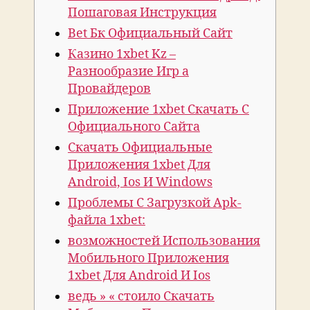
Пошаговая Инструкция
Bet Бк Официальный Сайт
Казино 1xbet Kz –
Разнообразие Игр а
Провайдеров
Приложение 1xbet Скачать С
Официального Сайта
Скачать Официальные
Приложения 1xbet Для
Android, Ios И Windows
Проблемы С Загрузкой Apk-
файла 1xbet:
возможностей Использования
Мобильного Приложения
1xbet Для Android И Ios
ведь » « стоило Скачать