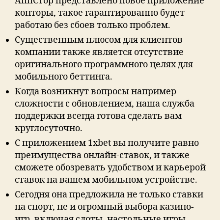
АппСтор представлено повое приложение
конторы, такое гарантированно будет
работаю без сбоев только проблем.
Существенным плюсом для клиентов
компании также является отсутствие
оригинального программного целях для
мобильного беттинга.
Когда возникнут вопросы например
сложности с обновлением, наша служба
поддержки всегда готова сделать вам
круглосуточно.
С приложением 1xbet вы получите равно
преимущества онлайн-ставок, и также
сможете обозревать удобством и карьерой
ставок на вашем мобильном устройстве.
Сегодня она предложила не только ставки
на спорт, не и огромный выбора казино-
игр, включая слоты, настольные игры.