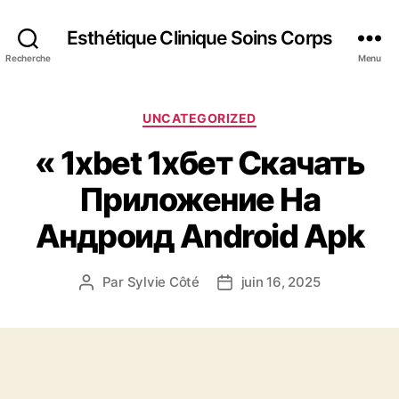
Esthétique Clinique Soins Corps
Recherche
Menu
Catégories
UNCATEGORIZED
« 1xbet 1хбет Скачать
Приложение На
Андроид Android Apk
Par
Sylvie Côté
juin 16, 2025
Auteur
Date
de
de
l’article
l’article