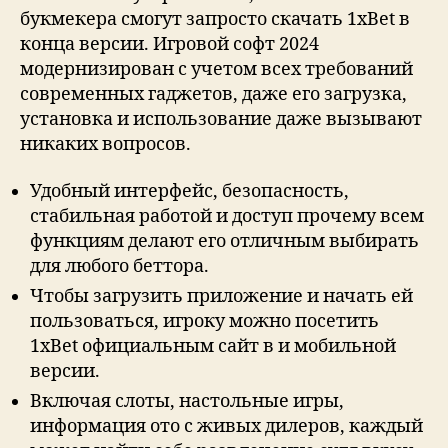
букмекера смогут запросто скачать 1xBet в
конца версии. Игровой софт 2024
модернизирован с учетом всех требований
современных гаджетов, даже его загрузка,
установка и использование даже вызывают
никаких вопросов.
Удобный интерфейс, безопасность,
стабильная работой и доступ прочему всем
функциям делают его отличным выбирать
для любого беттора.
Чтобы загрузить приложение и начать ей
пользоваться, игроку можно посетить
1xBet официальным сайт в и мобильной
версии.
Включая слоты, настольные игры,
информация ото с живых дилеров, каждый