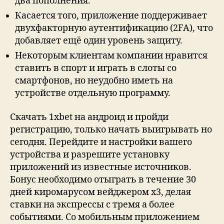
два пополнения.
Касается того, приложение поддерживает
двухфакторную аутентификацию (2FA), что
добавляет ещё один уровень защиту.
Некоторым клиентам компании нравится
ставить в спорт и играть в слоты со
смартфонов, но неудобно иметь на
устройстве отдельную программу.
Скачать 1xbet на андроид и пройди
регистрацию, только начать выигрывать но
сегодня. Перейдите и настройки вашего
устройства и разрешите установку
приложений из известные источников.
Бонус необходимо отыграть в течение 30
дней киромарусом вейджером x3, делая
ставки на экспрессы с тремя а более
событиями. Со мобильным приложением