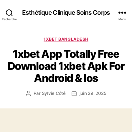
Esthétique Clinique Soins Corps
Recherche
Menu
Catégories
1XBET BANGLADESH
1xbet App Totally Free
Download 1xbet Apk For
Android & Ios
Par
Sylvie Côté
juin 29, 2025
Auteur
Date
de
de
l’article
l’article