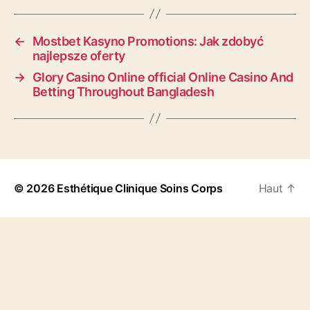
←
Mostbet Kasyno Promotions: Jak zdobyć
najlepsze oferty
→
Glory Casino Online ️official Online Casino And
Betting Throughout Bangladesh
© 2026
Esthétique Clinique Soins Corps
Haut
↑