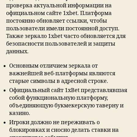
проверка актуальной информации на
официальном сайте 1xbet. Платформа
постоянно обновляет ссылки, чтобы
пользователи имели постоянной доступ.
Также зеркало 1xbet часто обновляется для
безопасности пользователей и защиты
данных.
Основным отличием зеркала от
важнейшей веб-платформы являются
старые символы в адресной строке.
Официальный сайт 1xBet представлявшая
собой функциональную платформу,
объединяющую букмекерскую таверну и
казино.
Игроки должно не переживать о
блокировках и сносно делать ставки на