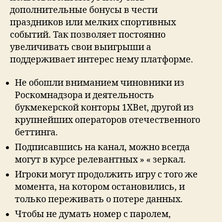
дополнительные бонусы в чести
праздников или мелких спортивных
событий. Так позволяет постоянно
увеличивать свои выигрыши а
поддерживает интерес нему платформе.
Не обошли вниманием чиновники из
Роскомнадзора и деятельность
букмекерской конторы 1XBet, другой из
крупнейших операторов отечественного
беттинга.
Подписавшись на канал, можно всегда
могут в курсе релевантных » « зеркал.
Игроки могут продолжить игру с того же
момента, на котором остановились, и
только переживать о потере данных.
Чтобы не думать номер с паролем,