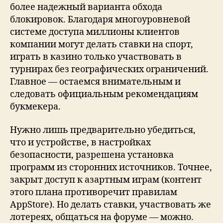
более надежный варианта обхода
блокировок. Благодаря многоуровневой
системе доступа миллионы клиентов
компании могут делать ставки на спорт,
играть в казино только участвовать в
турнирах без географических ограничений.
Главное — остаемся внимательным и
следовать официальным рекомендациям
букмекера.
Нужно лишь предварительно убедиться,
что и устройстве, в настройках
безопасности, разрешена установка
программ из сторонних источников. Точнее,
закрыт доступ к азартным играм (контент
этого плана противоречит правилам
AppStore). Но делать ставки, участвовать же
лотереях, общаться на форуме — можно.