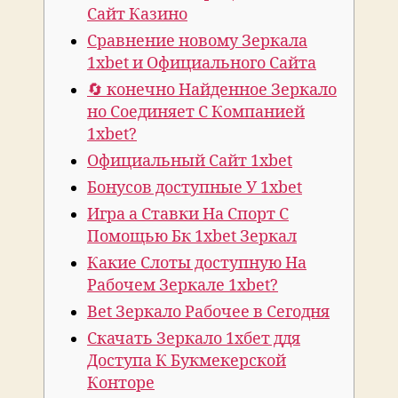
Сайт Казино
Сравнение новому Зеркала
1xbet и Официального Сайта
🔄 конечно Найденное Зеркало
но Соединяет С Компанией
1xbet?
Официальный Сайт 1xbet
Бонусов доступные У 1xbet
Игра а Ставки На Спорт С
Помощью Бк 1xbet Зеркал
Какие Слоты доступную На
Рабочем Зеркале 1xbet?
Bet Зеркало Рабочее в Сегодня
Скачать Зеркало 1хбет ддя
Доступа К Букмекерской
Конторе