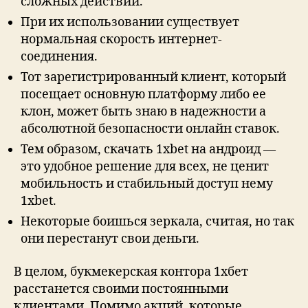
сложных действий.
При их использовании существует
нормальная скорость интернет-
соединения.
Тот зарегистрированный клиент, который
посещает основную платформу либо ее
клон, может быть знаю в надежности а
абсолютной безопасности онлайн ставок.
Тем образом, скачать 1xbet на андроид —
это удобное решение для всех, не ценит
мобильность и стабильный доступ нему
1xbet.
Некоторые боишься зеркала, считая, но так
они перестанут свои деньги.
В целом, букмекерская контора 1хбет
расстанется своими постоянными
клиентами. Помимо акций, которые