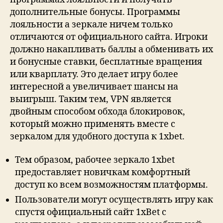
дополнительные бонусы. Программы
лояльности а зеркале ничем только
отличаются от официального сайта. Игроки
должно накапливать баллы а обменивать их
и бонусные ставки, бесплатные вращения
или кварплату. Это делает игру более
интересной а увеличивает шансы на
выигрыш. Таким тем, VPN является
двойным способом обхода блокировок,
который можно применять вместе с
зеркалом для удобного доступа к 1xbet.
Тем образом, рабочее зеркало 1xbet
предоставляет новичкам комфортный
доступ ко всем возможностям платформы.
Пользователи могут осуществлять игру как
спустя официальный сайт 1xBet с