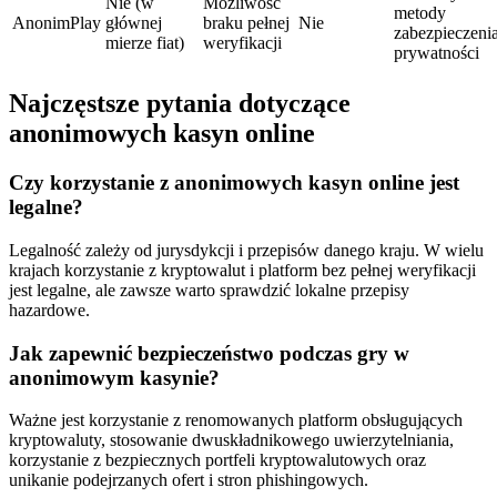
Nie (w
Możliwość
metody
AnonimPlay
głównej
braku pełnej
Nie
zabezpieczeni
mierze fiat)
weryfikacji
prywatności
Najczęstsze pytania dotyczące
anonimowych kasyn online
Czy korzystanie z anonimowych kasyn online jest
legalne?
Legalność zależy od jurysdykcji i przepisów danego kraju. W wielu
krajach korzystanie z kryptowalut i platform bez pełnej weryfikacji
jest legalne, ale zawsze warto sprawdzić lokalne przepisy
hazardowe.
Jak zapewnić bezpieczeństwo podczas gry w
anonimowym kasynie?
Ważne jest korzystanie z renomowanych platform obsługujących
kryptowaluty, stosowanie dwuskładnikowego uwierzytelniania,
korzystanie z bezpiecznych portfeli kryptowalutowych oraz
unikanie podejrzanych ofert i stron phishingowych.