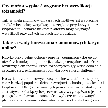
Czy można wypłacić wygrane bez weryfikacji
tożsamości?
Tak, w wielu anonimowych kasynach możliwe jest wypłacanie
środków bez pełnej weryfikacji, szczególnie przy korzystaniu z
kryptowalut. Jednakże niektóre platformy mogą wymagać
weryfikacji przy dużych kwotach lub wypłatach.
Jakie są wady korzystania z anonimowych kasyn
online?
Ryzyko braku pełnej ochrony prawnej, ograniczony dostęp do
niektórych funkcji lub promocji, a także potencjalne trudności z
rozstrzyganiem sporów. Przed rozpoczęciem gry warto dokładnie
zapoznać się z regulaminem i polityką prywatności platformy.
Korzystanie z anonimowych kasyn online w 2025 roku staje się
coraz bardziej popularne dzięki rozwojowi technologii blockchain i
kryptowalut. Dla graczy ceniących prywatność, jest to atrakcyjna
alternatywa, która łączy bezpieczeństwo z wygodą. Warto jednak
pamiętać o zachowaniu ostrożności i wyborze renomowanych
platform, aby zapewnić sobie pełną ochronę i komfort rozgrywki.