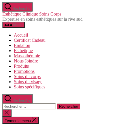
Aller
Recherche
au
Esthétique Clinique Soins Corps
contenu
Expertise en soins esthétiques sur la rive sud
Menu
Accueil
Certificat Cadeau
Épilation
Esthétique
Massothérapie
Nous Joindre
Produits
Promotions
Soins du corps
Soins du visage
Soins spécifiques
Recherche
Rechercher :
Fermer
la
recherche
Fermer le menu