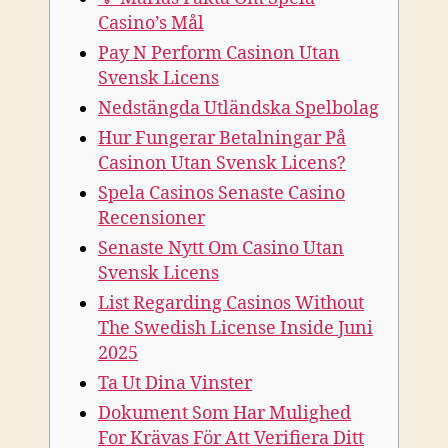
Casino’s Mål
Pay N Perform Casinon Utan
Svensk Licens
Nedstängda Utländska Spelbolag
Hur Fungerar Betalningar På
Casinon Utan Svensk Licens?
Spela Casinos Senaste Casino
Recensioner
Senaste Nytt Om Casino Utan
Svensk Licens
List Regarding Casinos Without
The Swedish License Inside Juni
2025
Ta Ut Dina Vinster
Dokument Som Har Mulighed
For Krävas För Att Verifiera Ditt