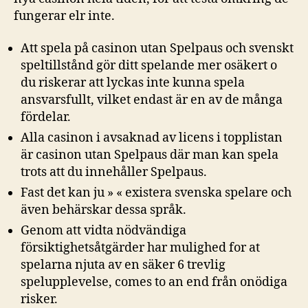
fungerar elr inte.
Att spela på casinon utan Spelpaus och svenskt
speltillstånd gör ditt spelande mer osäkert o
du riskerar att lyckas inte kunna spela
ansvarsfullt, vilket endast är en av de många
fördelar.
Alla casinon i avsaknad av licens i topplistan
är casinon utan Spelpaus där man kan spela
trots att du innehåller Spelpaus.
Fast det kan ju » « existera svenska spelare och
även behärskar dessa språk.
Genom att vidta nödvändiga
försiktighetsåtgärder har mulighed for at
spelarna njuta av en säker 6 trevlig
spelupplevelse, comes to an end från onödiga
risker.