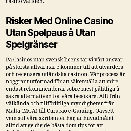
casino världen.
Risker Med Online Casino
Utan Spelpaus å Utan
Spelgränser
På Casinos utan svensk licens tar vi vårt ansvar
på största allvar när e kommer till att utvärdera
och recensera utländska casinon. Vår process är
noggrant utformad för att säkerställa att mire
endast rekommenderar sobre mest pålitliga å
säkra alternativen för våra besökare. Allt från
välkända och tillförlitliga myndigheter från
Malta (MGA) till Curacao e-Gaming. Oavsett
vem stil våra skribenter har, är huvudmålet
alltid att ge dig de bästa dom tips för att