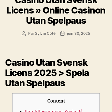
Licens » Online Casinon
Utan Spelpaus
Par
Sylvie Côté
juin 30, 2025
Auteur
Date
de
de
l’article
l’article
Casino Utan Svensk
Licens 2025 > Spela
Utan Spelpaus
Content
Kan Allesammans Spela På