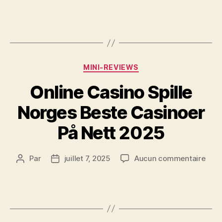
de
de
l’article
l’article
Catégories
MINI-REVIEWS
Online Casino Spille
Norges Beste Casinoer
På Nett 2025
sur
Par
juillet 7, 2025
Aucun commentaire
Auteur
Date
Onli
de
de
Casi
l’article
l’article
Spill
Norg
Best