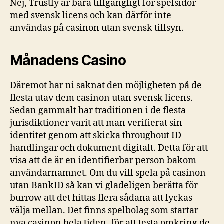
Nej, Trustly är bara tillgängligt för spelsidor
med svensk licens och kan därför inte
användas på casinon utan svensk tillsyn.
Månadens Casino
Däremot har ni saknat den möjligheten på de
flesta utav dem casinon utan svensk licens.
Sedan gammalt har traditionen i de flesta
jurisdiktioner varit att man verifierat sin
identitet genom att skicka throughout ID-
handlingar och dokument digitalt. Detta för att
visa att de är en identifierbar person bakom
användarnamnet. Om du vill spela på casinon
utan BankID så kan vi gladeligen berätta för
burrow att det hittas flera sådana att lyckas
välja mellan. Det finns spelbolag som startar
nya casinon hela tiden, för att testa omkring de