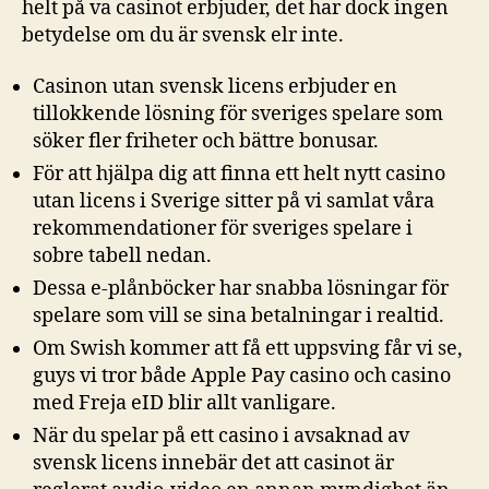
helt på va casinot erbjuder, det har dock ingen
betydelse om du är svensk elr inte.
Casinon utan svensk licens erbjuder en
tillokkende lösning för sveriges spelare som
söker fler friheter och bättre bonusar.
För att hjälpa dig att finna ett helt nytt casino
utan licens i Sverige sitter på vi samlat våra
rekommendationer för sveriges spelare i
sobre tabell nedan.
Dessa e-plånböcker har snabba lösningar för
spelare som vill se sina betalningar i realtid.
Om Swish kommer att få ett uppsving får vi se,
guys vi tror både Apple Pay casino och casino
med Freja eID blir allt vanligare.
När du spelar på ett casino i avsaknad av
svensk licens innebär det att casinot är