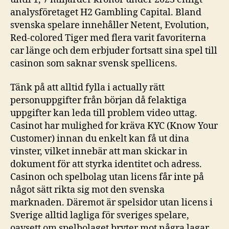
analysföretaget H2 Gambling Capital. Bland
svenska spelare innehåller Netent, Evolution,
Red-colored Tiger med flera varit favoriterna
car länge och dem erbjuder fortsatt sina spel till
casinon som saknar svensk spellicens.
Tänk på att alltid fylla i actually rätt
personuppgifter från början då felaktiga
uppgifter kan leda till problem video uttag.
Casinot har mulighed for kräva KYC (Know Your
Customer) innan du enkelt kan få ut dina
vinster, vilket innebär att man skickar in
dokument för att styrka identitet och adress.
Casinon och spelbolag utan licens får inte på
något sätt rikta sig mot den svenska
marknaden. Däremot är spelsidor utan licens i
Sverige alltid lagliga för sveriges spelare,
oavsett om spelbolaget bryter mot några lagar