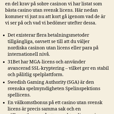
en del krav på sobre casinon vi har listat som
bästa casino utan svensk licens. Här nedan
kommer vi just nu att kort gå igenom vad de är
vi ser på och vad vi bedömer utefter dessa.
Det existerar flera betalningsmetoder
tillgängliga, oavsett se till att du väljer
nordiska casinon utan licens eller para på
internationell nivå.
31Bet har MGA-licens och använder
avancerad SSL-kryptering – vilket ger en stabil
och pålitlig spelplattform.
Swedish Gaming Authority (SGA) är den
svenska spelmyndigheten Spelinspektions
spellicens.
En välkomstbonus på ett casino utan svensk
licens är precis samma sak och en