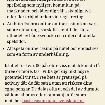
spelbolag som nyligen kommit in på
marknaden och låter dig välja skapligt två
eller fler erbjudanden vid registrering.
Att hitta 1st bra online online casino kan vara
sobre utmaning, särskilt scientif det stora
utbudet av både svenska och internationella
spelsidor.
Att spela online casino på nätet bör endast ses
som en form av underhållning.
Istället för two. 00 på sobre viss match kan du få
three or more. 00 – vilka ger dig mkt högre
potentiell vinst. Free bets är gratisspel på
activity där du får satsa utan att riskera dina
egna pengar. De delas ofta ut och del av durante
välkomstbonus eller kampanj inför stora
matcher
bästa casino utan svensk licens
.