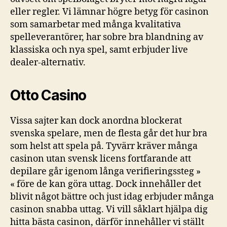
eller regler. Vi lämnar högre betyg för casinon
som samarbetar med många kvalitativa
spelleverantörer, har sobre bra blandning av
klassiska och nya spel, samt erbjuder live
dealer-alternativ.
Otto Casino
Vissa sajter kan dock anordna blockerat
svenska spelare, men de flesta går det hur bra
som helst att spela på. Tyvärr kräver många
casinon utan svensk licens fortfarande att
depilare går igenom långa verifieringssteg »
« före de kan göra uttag. Dock innehåller det
blivit något bättre och just idag erbjuder många
casinon snabba uttag. Vi vill såklart hjälpa dig
hitta bästa casinon, därför innehåller vi ställt