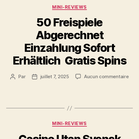
Casi
Catégories
MINI-REVIEWS
På
Nett
50 Freispiele
202
Abgerechnet
Einzahlung Sofort
Erhältlich ️ Gratis Spins
sur
Par
juillet 7, 2025
Aucun commentaire
Auteur
Date
50
de
de
Freis
l’article
l’article
Abge
Einz
Sofo
Erhäl
Catégories
MINI-REVIEWS
Grat
Casino Utan Svensk
Spin