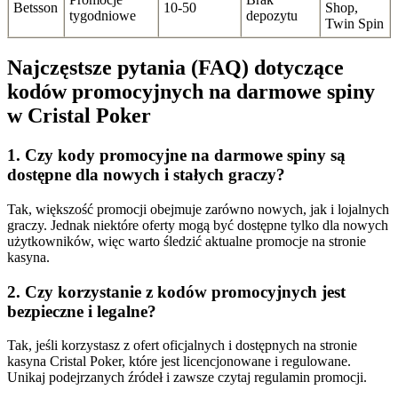
Betsson
10-50
Shop,
tygodniowe
depozytu
Twin Spin
Najczęstsze pytania (FAQ) dotyczące
kodów promocyjnych na darmowe spiny
w Cristal Poker
1. Czy kody promocyjne na darmowe spiny są
dostępne dla nowych i stałych graczy?
Tak, większość promocji obejmuje zarówno nowych, jak i lojalnych
graczy. Jednak niektóre oferty mogą być dostępne tylko dla nowych
użytkowników, więc warto śledzić aktualne promocje na stronie
kasyna.
2. Czy korzystanie z kodów promocyjnych jest
bezpieczne i legalne?
Tak, jeśli korzystasz z ofert oficjalnych i dostępnych na stronie
kasyna Cristal Poker, które jest licencjonowane i regulowane.
Unikaj podejrzanych źródeł i zawsze czytaj regulamin promocji.