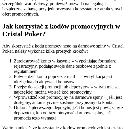
szczególnie wartościowy, ponieważ pozwala na legalną i
bezpieczną zabawę przy jednoczesnym korzystaniu z atrakcyjnych
ofert promocyjnych.
Jak korzystać z kodów promocyjnych w
Cristal Poker?
Aby skorzystać z kodu promocyjnego na darmowe spiny w Cristal
Poker, należy wykonać kilka prostych kroków:
Zarejestrować konto w kasynie – wypełniając formularz
rejestracyjny, podając swoje dane osobowe zgodnie z
regulaminem.
Potwierdzić konto poprzez e-mail – ta weryfikacja jest
niezbędna do aktywacji bonusów.
Przejść do sekcji promocji lub depozytów – w tym miejscu
najczęściej można wpisać kod promocyjny.
Wprowadzić kod promocyjny na darmowe spiny – jeśli jest
dostępny, automatycznie zostanie przypisany do konta.
Dokonać pierwszego depozytu, jeśli bonus jest powiązany z
depozytem, lub od razu otrzymać darmowe spiny, jeśli
promocja tego wymaga.
Warto pamiętać, że korzystanie z kodów promocyjnych jest często