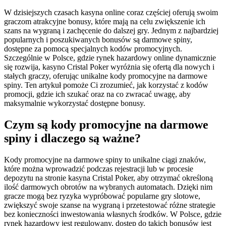
W dzisiejszych czasach kasyna online coraz częściej oferują swoim
graczom atrakcyjne bonusy, które mają na celu zwiększenie ich
szans na wygraną i zachęcenie do dalszej gry. Jednym z najbardziej
popularnych i poszukiwanych bonusów są darmowe spiny,
dostępne za pomocą specjalnych kodów promocyjnych.
Szczególnie w Polsce, gdzie rynek hazardowy online dynamicznie
się rozwija, kasyno Cristal Poker wyróżnia się ofertą dla nowych i
stałych graczy, oferując unikalne kody promocyjne na darmowe
spiny. Ten artykuł pomoże Ci zrozumieć, jak korzystać z kodów
promocji, gdzie ich szukać oraz na co zwracać uwagę, aby
maksymalnie wykorzystać dostępne bonusy.
Czym są kody promocyjne na darmowe
spiny i dlaczego są ważne?
Kody promocyjne na darmowe spiny to unikalne ciągi znaków,
które można wprowadzić podczas rejestracji lub w procesie
depozytu na stronie kasyna Cristal Poker, aby otrzymać określoną
ilość darmowych obrotów na wybranych automatach. Dzięki nim
gracze mogą bez ryzyka wypróbować popularne gry slotowe,
zwiększyć swoje szanse na wygraną i przetestować różne strategie
bez konieczności inwestowania własnych środków. W Polsce, gdzie
rynek hazardowy jest regulowany, dostęp do takich bonusów jest