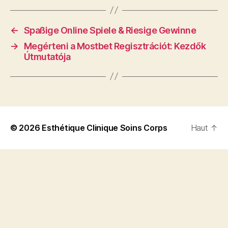
←
Spaßige Online Spiele & Riesige Gewinne
→
Megérteni a Mostbet Regisztrációt: Kezdők
Útmutatója
© 2026
Esthétique Clinique Soins Corps
Haut
↑