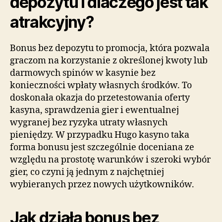
depozytu i dlaczego jest tak
atrakcyjny?
Bonus bez depozytu to promocja, która pozwala
graczom na korzystanie z określonej kwoty lub
darmowych spinów w kasynie bez
konieczności wpłaty własnych środków. To
doskonała okazja do przetestowania oferty
kasyna, sprawdzenia gier i ewentualnej
wygranej bez ryzyka utraty własnych
pieniędzy. W przypadku Hugo kasyno taka
forma bonusu jest szczególnie doceniana ze
względu na prostotę warunków i szeroki wybór
gier, co czyni ją jednym z najchętniej
wybieranych przez nowych użytkowników.
Jak działa bonus bez