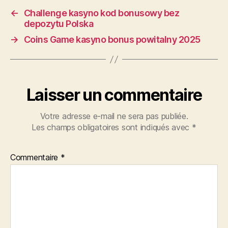
←
Challenge kasyno kod bonusowy bez
depozytu Polska
→
Coins Game kasyno bonus powitalny 2025
Laisser un commentaire
Votre adresse e-mail ne sera pas publiée.
Les champs obligatoires sont indiqués avec
*
Commentaire
*