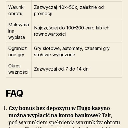
Warunki
Zazwyczaj 40x-50x, zależnie od
obrotu
promocji
Maksyma
Najczęściej do 100-200 euro lub ich
lna
równowartości
wypłata
Ogranicz
Gry slotowe, automaty, czasami gry
one gry
stołowe wyłączone
Okres
Zazwyczaj od 7 do 14 dni
ważności
FAQ
Czy bonus bez depozytu w Hugo kasyno
można wypłacić na konto bankowe?
Tak,
pod warunkiem spełnienia warunków obrotu