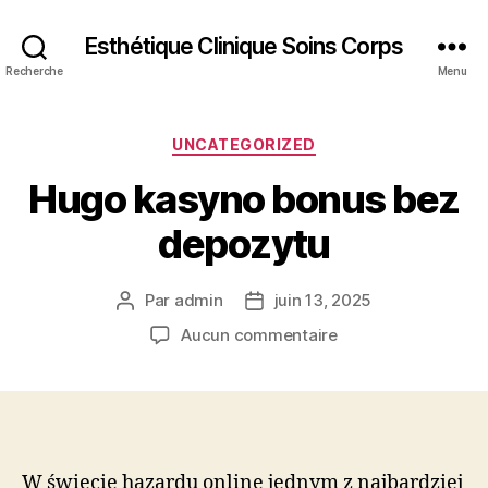
Esthétique Clinique Soins Corps
Recherche
Menu
Catégories
UNCATEGORIZED
Hugo kasyno bonus bez
depozytu
Par
admin
juin 13, 2025
Auteur
Date
de
de
sur
Aucun commentaire
l’article
l’article
Hugo
kasyno
bonus
bez
depozytu
W świecie hazardu online jednym z najbardziej