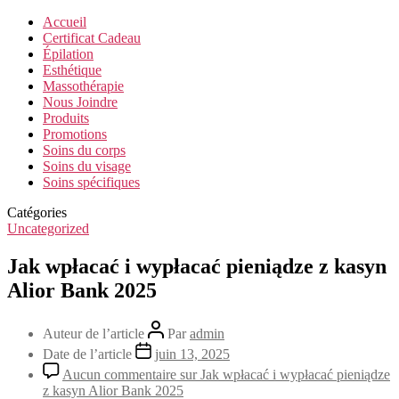
Accueil
Certificat Cadeau
Épilation
Esthétique
Massothérapie
Nous Joindre
Produits
Promotions
Soins du corps
Soins du visage
Soins spécifiques
Catégories
Uncategorized
Jak wpłacać i wypłacać pieniądze z kasyn
Alior Bank 2025
Auteur de l’article
Par
admin
Date de l’article
juin 13, 2025
Aucun commentaire
sur Jak wpłacać i wypłacać pieniądze
z kasyn Alior Bank 2025