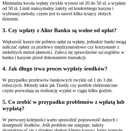
Minimalna kwota wpłaty zwykle wynosi od 20 do 50 zł, a wypłaty
od 50 zł. Limit maksymalny zależy od konkretnego kasyna i
wybranej metody, często jest to nawet kilka tysięcy złotych
dziennie.
3. Czy wpłaty z Alior Banku są wolne od opłat?
Większość kasyn nie pobiera opłat za wpłaty, jednakże banki mogą
naliczać opłaty za przelewy międzynarodowe czy korzystanie z
niektórych metod płatności. Zaleca się sprawdzenie szczegółów w
banku i kasynie przed dokonaniem transakcji.
4. Jak długo trwa proces wypłaty środków?
W przypadku przelewów bankowych zwykle od 1 do 3 dni
roboczych. Metody takie jak Trustly czy portfele elektroniczne
często pozwalają na realizację wypłat w ciągu kilku godzin.
5. Co zrobić w przypadku problemów z wpłatą lub
wypłatą?
W pierwszej kolejności warto sprawdzić poprawność danych i
dostępność środków. Jeśli problem nie ustępuje, należy
skontaktować się z działem obsługi klienta kasyna, który pomoże