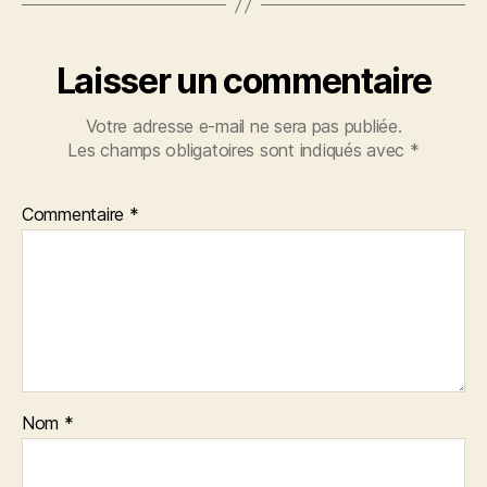
Laisser un commentaire
Votre adresse e-mail ne sera pas publiée.
Les champs obligatoires sont indiqués avec
*
Commentaire
*
Nom
*