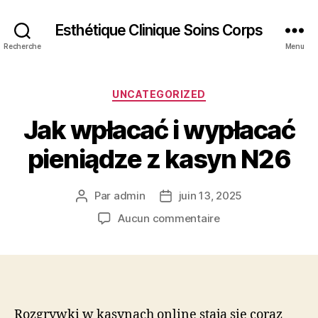
Esthétique Clinique Soins Corps
Recherche
Menu
Catégories
UNCATEGORIZED
Jak wpłacać i wypłacać
pieniądze z kasyn N26
Par
admin
juin 13, 2025
Auteur
Date
de
de
sur
Aucun commentaire
l’article
l’article
Jak
wpłacać
i
wypłacać
pieniądze
z
Rozgrywki w kasynach online stają się coraz