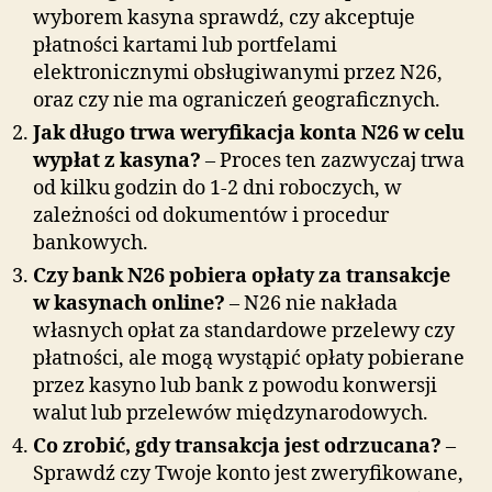
wyborem kasyna sprawdź, czy akceptuje
płatności kartami lub portfelami
elektronicznymi obsługiwanymi przez N26,
oraz czy nie ma ograniczeń geograficznych.
Jak długo trwa weryfikacja konta N26 w celu
wypłat z kasyna?
– Proces ten zazwyczaj trwa
od kilku godzin do 1-2 dni roboczych, w
zależności od dokumentów i procedur
bankowych.
Czy bank N26 pobiera opłaty za transakcje
w kasynach online?
– N26 nie nakłada
własnych opłat za standardowe przelewy czy
płatności, ale mogą wystąpić opłaty pobierane
przez kasyno lub bank z powodu konwersji
walut lub przelewów międzynarodowych.
Co zrobić, gdy transakcja jest odrzucana?
–
Sprawdź czy Twoje konto jest zweryfikowane,