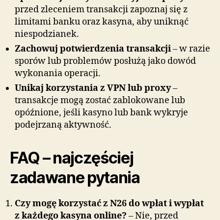
przed zleceniem transakcji zapoznaj się z
limitami banku oraz kasyna, aby uniknąć
niespodzianek.
Zachowuj potwierdzenia transakcji
– w razie
sporów lub problemów posłużą jako dowód
wykonania operacji.
Unikaj korzystania z VPN lub proxy
–
transakcje mogą zostać zablokowane lub
opóźnione, jeśli kasyno lub bank wykryje
podejrzaną aktywność.
FAQ – najczęściej
zadawane pytania
Czy mogę korzystać z N26 do wpłat i wypłat
z każdego kasyna online?
– Nie, przed