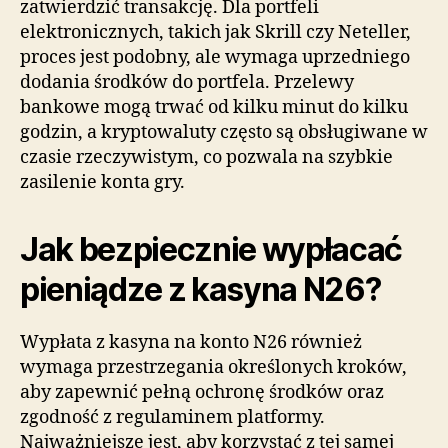
zatwierdzić transakcję. Dla portfeli
elektronicznych, takich jak Skrill czy Neteller,
proces jest podobny, ale wymaga uprzedniego
dodania środków do portfela. Przelewy
bankowe mogą trwać od kilku minut do kilku
godzin, a kryptowaluty często są obsługiwane w
czasie rzeczywistym, co pozwala na szybkie
zasilenie konta gry.
Jak bezpiecznie wypłacać
pieniądze z kasyna N26?
Wypłata z kasyna na konto N26 również
wymaga przestrzegania określonych kroków,
aby zapewnić pełną ochronę środków oraz
zgodność z regulaminem platformy.
Najważniejsze jest, aby korzystać z tej samej