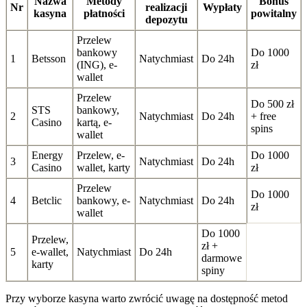
Nazwa
Metody
Bonus
Nr
realizacji
Wypłaty
kasyna
płatności
powitalny
depozytu
Przelew
bankowy
Do 1000
1
Betsson
Natychmiast
Do 24h
(ING), e-
zł
wallet
Przelew
Do 500 zł
STS
bankowy,
2
Natychmiast
Do 24h
+ free
Casino
kartą, e-
spins
wallet
Energy
Przelew, e-
Do 1000
3
Natychmiast
Do 24h
Casino
wallet, karty
zł
Przelew
Do 1000
4
Betclic
bankowy, e-
Natychmiast
Do 24h
zł
wallet
Do 1000
Przelew,
zł +
5
e-wallet,
Natychmiast
Do 24h
darmowe
karty
spiny
Przy wyborze kasyna warto zwrócić uwagę na dostępność metod