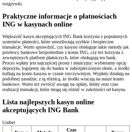
rozgrywki.
Praktyczne informacje o płatnościach
ING w kasynach online
Większość kasyn akceptujących ING Bank korzysta z popularnych
systemów płatności, które umożliwiają szybkie i bezpieczne
transakcje. Warto sprawdzić, czy kasyno obsługuje takie metody jak
przelewy bankowe bezpośrednio z konta ING, czy też korzysta z
zewnętrznych platform płatniczych, które obsługują ten bank.
Proces wpłaty jest najczęściej prosty i intuicyjny: wybieramy opcję
depozytu, logujemy się do banku w zabezpieczonym oknie, a środki
trafiają na konto kasyna w czasie rzeczywistym. Wypłaty działają na
podobnej zasadzie, z tą różnicą, że środki wracają na nasze konto
bankowe. Warto też zwrócić uwagę na opłaty, limity oraz czas
realizacji transakcji, które mogą się różnić w zależności od kasyna.
Lista najlepszych kasyn online
akceptujących ING Bank
Unibet
Czas