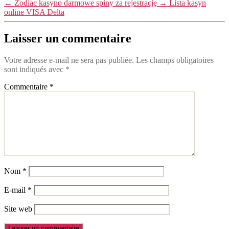
←
Zodiac kasyno darmowe spiny za rejestrację
→
Lista kasyn
online VISA Delta
Laisser un commentaire
Votre adresse e-mail ne sera pas publiée.
Les champs obligatoires
sont indiqués avec
*
Commentaire
*
Nom
*
E-mail
*
Site web