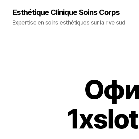
Esthétique Clinique Soins Corps
Expertise en soins esthétiques sur la rive sud
Офи
1xslo