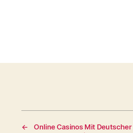
←
Online Casinos Mit Deutscher