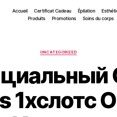
Accueil
Certificat Cadeau
Épilation
Esthét
Produits
Promotions
Soins du corps
Catégories
UNCATEGORIZED
циальный 
ts 1хслотс 