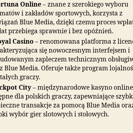
ortuna Online
– znane z szerokiego wyboru
matów i zakładów sportowych, korzysta z
iązań Blue Media, dzięki czemu proces wpłat
at przebiega sprawnie i bez opóźnień.
oyal Casino
– renomowana platforma z licenc
akteryzująca się nowoczesnym interfejsem i
budowanym zapleczem technicznym obsług
z Blue Media. Oferuje także program lojalno
stałych graczy.
ackpot City
– międzynarodowe kasyno online
ępne dla polskich graczy, zapewniające szybki
ieczne transakcje za pomocą Blue Media ora
oki wybór gier slotowych i stołowych.