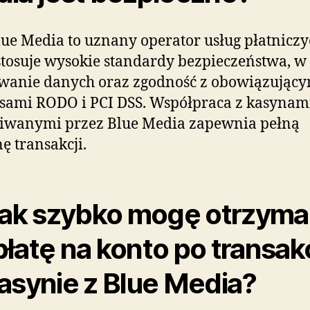
lue Media to uznany operator usług płatniczy
stosuje wysokie standardy bezpieczeństwa, w
wanie danych oraz zgodność z obowiązując
sami RODO i PCI DSS. Współpraca z kasynam
giwanymi przez Blue Media zapewnia pełną
ę transakcji.
Jak szybko mogę otrzym
łatę na konto po transakc
asynie z Blue Media?