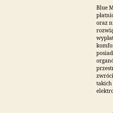
Blue M
płatni
oraz n
rozwią
wypłat
komfor
posiad
organó
przes
zwróci
takich
elektr