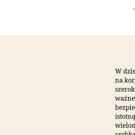
W dzis
na kor
szerok
ważne 
bezpie
istotn
wielo
szybką