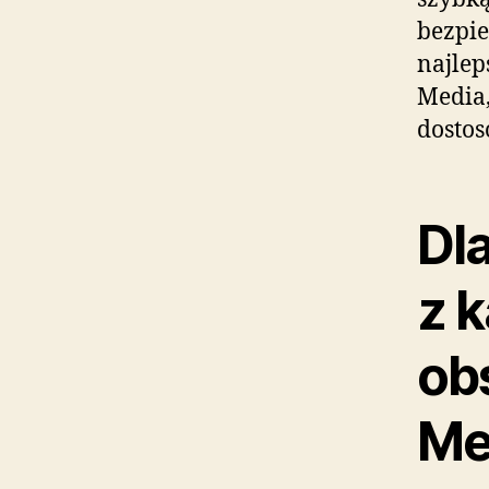
bezpie
najlep
Media,
dostos
Dl
z 
ob
Me