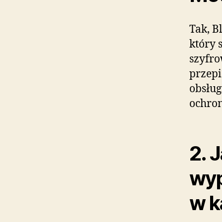
Tak, B
który 
szyfro
przepi
obsłu
ochron
2. 
wyp
w k