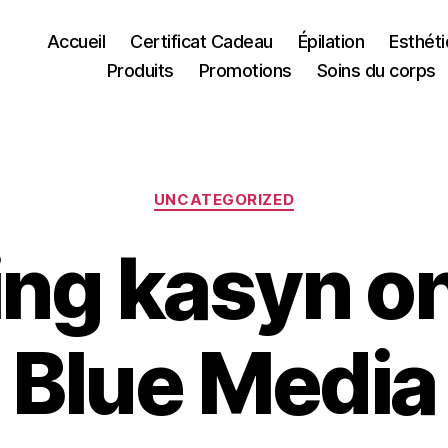
Accueil
Certificat Cadeau
Épilation
Esthét
Produits
Promotions
Soins du corps
Catégories
UNCATEGORIZED
ng kasyn on
Blue Media