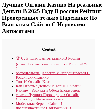
Лучшие Онлайн Казино На реальные
Деньги В 2025 Году В россии Рейтинг
Проверенных только Надежных По
Выплатам Сайтов С Игровыми
Автоматами
Content
🏆 6 Лучших Сайтов-казино В России
(самые Рейтинговые Сайты же Июне 2025 т
)
обстоятельств Депозита И напрашивается В
Российских Казино
Топ-10 Онлайн Казино
Как Играть а Деньги В Топ 10 Онлайн
Казино – Зеркала и Обход Блокировок
список Лучших Провайдеров Онлайн
Слотов Для Интернет Казино
Мобильная Версия Сайта И
предназначенные Приложения В