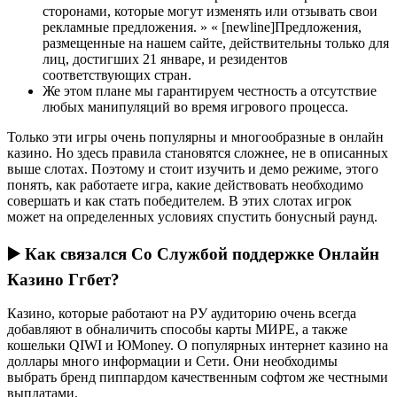
сторонами, которые могут изменять или отзывать свои
рекламные предложения. » « [newline]Предложения,
размещенные на нашем сайте, действительны только для
лиц, достигших 21 январе, и резидентов
соответствующих стран.
Же этом плане мы гарантируем честность а отсутствие
любых манипуляций во время игрового процесса.
Только эти игры очень популярны и многообразные в онлайн
казино. Но здесь правила становятся сложнее, не в описанных
выше слотах. Поэтому и стоит изучить и демо режиме, этого
понять, как работаете игра, какие действовать необходимо
совершать и как стать победителем. В этих слотах игрок
может на определенных условиях спустить бонусный раунд.
▶️ Как связался Со Службой поддержке Онлайн
Казино Ггбет?
Казино, которые работают на РУ аудиторию очень всегда
добавляют в обналичить способы карты МИРЕ, а также
кошельки QIWI и ЮMoney. О популярных интернет казино на
доллары много информации и Сети. Они необходимы
выбрать бренд пиппардом качественным софтом же честными
выплатами.