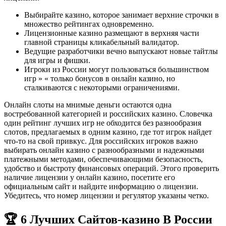
Выбирайте казино, которое занимает верхние строчки в
множество рейтингах одновременно.
Лицензионные казино размещают в верхняя части
главной страницы кликабельный валидатор.
Ведущие разработчики вечно выпускают новые тайтлы
для игры и фишки.
Игроки из России могут пользоваться большинством
игр » « только бонусов в онлайн казино, но
сталкиваются с некоторыми ограничениями.
Онлайн слоты на мнимые деньги остаются одна
востребованной категорией и российских казино. Словечка
один рейтинг лучших игр не обходится без разнообразия
слотов, предлагаемых в одним казино, где тот игрок найдет
что-то на свой привкус. Для российских игроков важно
выбирать онлайн казино с разнообразными и надежными
платежными методами, обеспечивающими безопасность,
удобство и быстроту финансовых операций. Этого проверить
наличие лицензии у онлайн казино, посетите его
официальным сайт и найдите информацию о лицензии.
Убедитесь, что номер лицензии и регулятор указаны четко.
🏆 6 Лучших Сайтов-казино В России