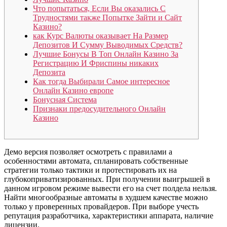
Что попытаться, Если Вы оказались С
Трудностями также Попытке Зайти и Сайт
Казино?
как Курс Валюты оказывает На Размер
Депозитов И Сумму Выводимых Средств?
Лучшие Бонусы В Топ Онлайн Казино За
Регистрацию И Фриспины никаких
Депозита
Как тогда Выбирали Самое интересное
Онлайн Казино европе
Бонусная Система
Признаки предосудительного Онлайн
Казино
Демо версия позволяет осмотреть с правилами а
особенностями автомата, спланировать собственные
стратегии только тактики и протестировать их на
глубокоприватизированных. При получении выигрышей в
данном игровом режиме вывести его на счет полдела нельзя.
Найти многообразные автоматы в худшем качестве можно
только у проверенных провайдеров. При выборе учесть
репутация разработчика, характеристики аппарата, наличие
лицензии.