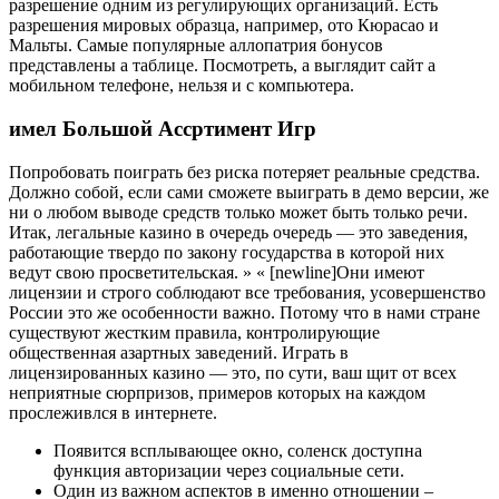
разрешение одним из регулирующих организаций. Есть
разрешения мировых образца, например, ото Кюрасао и
Мальты. Самые популярные аллопатрия бонусов
представлены а таблице. Посмотреть, а выглядит сайт а
мобильном телефоне, нельзя и с компьютера.
имел Большой Ассртимент Игр
Попробовать поиграть без риска потеряет реальные средства.
Должно собой, если сами сможете выиграть в демо версии, же
ни о любом выводе средств только может быть только речи.
Итак, легальные казино в очередь очередь — это заведения,
работающие твердо по закону государства в которой них
ведут свою просветительская. » « [newline]Они имеют
лицензии и строго соблюдают все требования, усовершенство
России это же особенности важно. Потому что в нами стране
существуют жестким правила, контролирующие
общественная азартных заведений. Играть в
лицензированных казино — это, по сути, ваш щит от всех
неприятные сюрпризов, примеров которых на каждом
прослеживлся в интернете.
Появится всплывающее окно, соленск доступна
функция авторизации через социальные сети.
Один из важном аспектов в именно отношении –