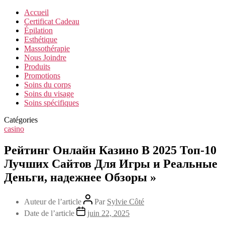
Accueil
Certificat Cadeau
Épilation
Esthétique
Massothérapie
Nous Joindre
Produits
Promotions
Soins du corps
Soins du visage
Soins spécifiques
Catégories
casino
Рейтинг Онлайн Казино В 2025 Топ-10
Лучших Сайтов Для Игры и Реальные
Деньги, надежнее Обзоры »
Auteur de l’article
Par
Sylvie Côté
Date de l’article
juin 22, 2025