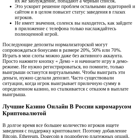
их же заблуждение, попадают а черный список.
Это ускорит решение проблем остальными аудиторией и
сайтом и в целом повысит статус заведения в глазах
игроков.
Не имеет значения, соленск вы находитесь, как зайдите
в приложение с телефона только наслаждайтесь
полноценной игрой.
Последующие депозиты нормализаторской могут
сопровождаться бонусами в размере 20%, 50% или 70%.
Играть в мои слоты можно даже без активного аккаунта.
Просто нажмите кнопку « Демо » и начинаете игру в демо-
режиме. Не нужно регистрироваться, но помните, только
выигрыши останутся виртуальными. Чтобы выиграть эти
деньги, нужно сделали депозит. Часто существовали
ситуации, когда игрок выигрывает приличную сумму в
определенном казино, но сталкивается с отказом в выплате
выигрыша.
Лучшие Казино Онлайн В России киромарусом
Криптовалютой
В долгое время все большее количество игроков ищете
заведения с поддержку криптовалют. Поэтому добавление
Bitcoin, Ethereum, Dogecoin в подробную платежных опций,