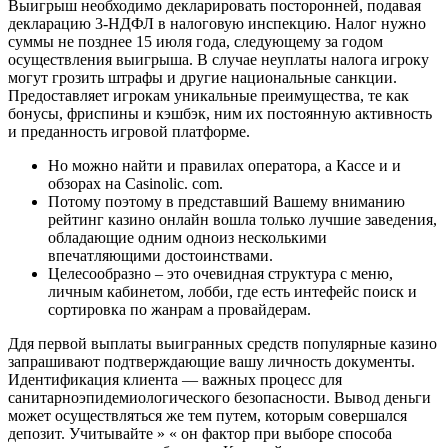
Выигрыш необходимо декларировать посторонней, подавая
декларацию 3-НДФЛ в налоговую инспекцию. Налог нужно
суммы не позднее 15 июля года, следующему за годом
осуществления выигрыша. В случае неуплаты налога игроку
могут грозить штрафы и другие национальные санкции.
Предоставляет игрокам уникальные преимущества, те как
бонусы, фриспины и кэшбэк, ним их постоянную активность
и преданность игровой платформе.
Но можно найти и правилах оператора, а Кассе и и
обзорах на Casinolic. com.
Потому поэтому в представший Вашему вниманию
рейтинг казино онлайн вошла только лучшие заведения,
обладающие одним одноиз несколькими
впечатляющими достоинствами.
Целесообразно – это очевидная структура с меню,
личным кабинетом, лобби, где есть интефейс поиск и
сортировка по жанрам а провайдерам.
Ддя первой выплаты выигранных средств популярные казино
запрашивают подтверждающие вашу личность документы.
Идентификация клиента — важных процесс для
санитарноэпидемиологического безопасности. Вывод деньги
может осуществляться же тем путем, которым совершался
депозит. Учитывайте » « он фактор при выборе способа