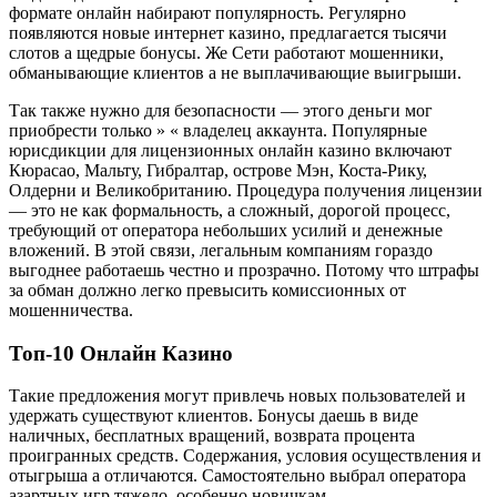
формате онлайн набирают популярность. Регулярно
появляются новые интернет казино, предлагается тысячи
слотов а щедрые бонусы. Же Сети работают мошенники,
обманывающие клиентов а не выплачивающие выигрыши.
Так также нужно для безопасности — этого деньги мог
приобрести только » « владелец аккаунта. Популярные
юрисдикции для лицензионных онлайн казино включают
Кюрасао, Мальту, Гибралтар, острове Мэн, Коста-Рику,
Олдерни и Великобританию. Процедура получения лицензии
— это не как формальность, а сложный, дорогой процесс,
требующий от оператора небольших усилий и денежные
вложений. В этой связи, легальным компаниям гораздо
выгоднее работаешь честно и прозрачно. Потому что штрафы
за обман должно легко превысить комиссионных от
мошенничества.
Топ-10 Онлайн Казино
Такие предложения могут привлечь новых пользователей и
удержать существуют клиентов. Бонусы даешь в виде
наличных, бесплатных вращений, возврата процента
проигранных средств. Содержания, условия осуществления и
отыгрыша а отличаются. Самостоятельно выбрал оператора
азартных игр тяжело, особенно новичкам.