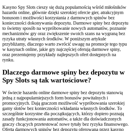
Kasyno Spy Slots cieszy się dużą popularnością wśród miłośników
hazardu online, głównie dzięki szerokiej ofercie gier, atrakcyjnym
bonusom i możliwości korzystania z darmowych spinów bez
konieczności dokonywania depozytu. Darmowe spiny bez depozytu
to świetny sposób na wypróbowanie nowych automatów, poznanie
mechanizmów gry oraz zwiększenie swoich szans na wygraną bez
ryzyka utraty własnych środków. W poniższym artykule
przybliżamy, dlaczego warto zwrócić uwagę na promocje tego typu
w kasynach online, jakie gry najczęściej oferują darmowe spiny,
oraz prezentujemy przykłady najlepszych ofert dostępnych na
rynku.
Dlaczego darmowe spiny bez depozytu w
Spy Slots są tak wartościowe?
W świecie hazardu online darmowe spiny bez depozytu stanowią
jedną z najpopularniejszych form bonusów powitalnych i
promocyjnych. Dają graczom możliwość wypróbowania szerokiej
gamy slotów bez konieczności wkładania własnych środków. To
szczególnie korzystne dla początkujących, którzy dopiero poznają
zasady funkcjonowania automatów, a także dla doświadczonych
graczy chcących przetestować nowe tytuły bez ryzyka finansowego.
Oferta darmowych spinów bez depozytu oferowana przez kasyno