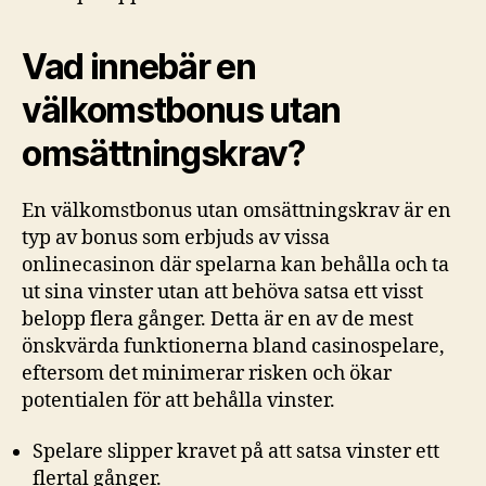
Vad innebär en
välkomstbonus utan
omsättningskrav?
En välkomstbonus utan omsättningskrav är en
typ av bonus som erbjuds av vissa
onlinecasinon där spelarna kan behålla och ta
ut sina vinster utan att behöva satsa ett visst
belopp flera gånger. Detta är en av de mest
önskvärda funktionerna bland casinospelare,
eftersom det minimerar risken och ökar
potentialen för att behålla vinster.
Spelare slipper kravet på att satsa vinster ett
flertal gånger.