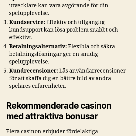
utvecklare kan vara avgörande för din
spelupplevelse.
Kundservice:
Effektiv och tillgänglig
kundsupport kan lösa problem snabbt och
effektivt.
Betalningsalternativ:
Flexibla och säkra
betalningslösningar ger en smidig
spelupplevelse.
Kundrecensioner:
Läs användarrecensioner
för att skaffa dig en bättre bild av andra
spelares erfarenheter.
Rekommenderade casinon
med attraktiva bonusar
Flera casinon erbjuder fördelaktiga