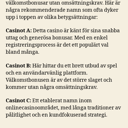
välkomstbonusar utan omsättningskrav. Här är
några rekommenderade namn som ofta dyker
upp i toppen av olika betygsättningar:
Casinot A:
Detta casino är känt för sina snabba
uttag och generösa bonusar. Med en enkel
registreringsprocess är det ett populärt val
bland många.
Casinot B:
Här hittar du ett brett utbud av spel
och en användarvänlig plattform.
Välkomstbonusen är av det större slaget och
kommer utan några omsättningskrav.
Casinot C:
Ett etablerat namn inom
onlinecasinoområdet, med långa traditioner av
pålitlighet och en kundfokuserad strategi.