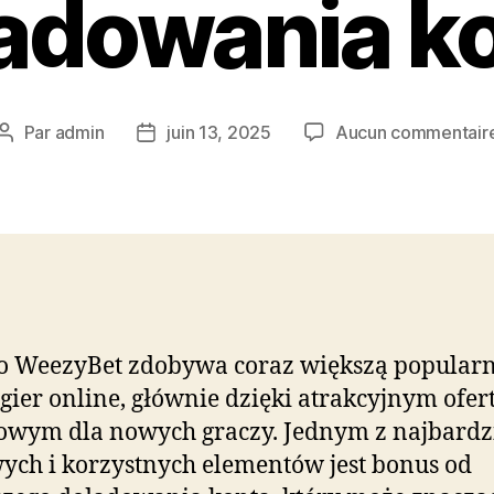
adowania k
Par
admin
juin 13, 2025
Aucun commentair
Auteur
Date
de
de
l’article
l’article
o WeezyBet zdobywa coraz większą popularn
gier online, głównie dzięki atrakcyjnym ofe
wym dla nowych graczy. Jednym z najbardz
ych i korzystnych elementów jest bonus od