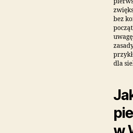
pierws
zwięks
bez ko
począt
uwagę 
zasady
przykł
dla sie
Ja
pi
w 