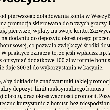
od pierwszego doładowania konta w WeezyB
lna promocja skierowana do nowych graczy, 
ją pierwszej wpłaty na swoje konto. Zazwyc
 na dodaniu do depozytu określonego procen
bonusowej, co pozwala zwiększyć środki dos
. W praktyce oznacza to, że jeśli wpłacisz np. 2
 otrzymać dodatkowe 100 zł w formie bonus
e daje 300 zł do wykorzystania w kasynie.
 aby dokładnie znać warunki takiej promocj
alny depozyt, limit maksymalnego bonusu,
 obrotu, oraz okres ważności promocji. Poz
teczne korzystanie z bonusu bez niespodzian