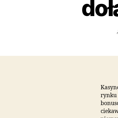
doł
Kasyn
rynku 
bonuso
ciekaw