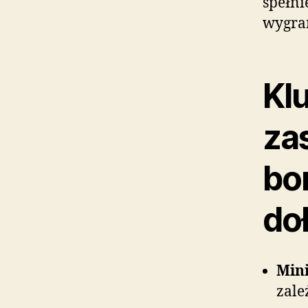
spełni
wygra
Kl
za
bo
do
Min
zale