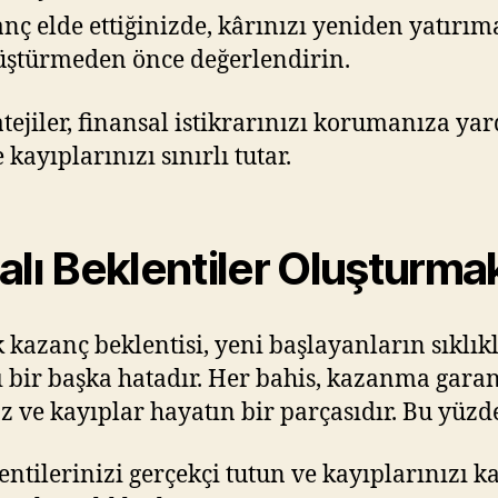
nç elde ettiğinizde, kârınızı yeniden yatırım
ştürmeden önce değerlendirin.
atejiler, finansal istikrarınızı korumanıza ya
 kayıplarınızı sınırlı tutar.
alı Beklentiler Oluşturma
 kazanç beklentisi, yeni başlayanların sıklık
ı bir başka hatadır. Her bahis, kazanma garan
z ve kayıplar hayatın bir parçasıdır. Bu yüzd
entilerinizi gerçekçi tutun ve kayıplarınızı k