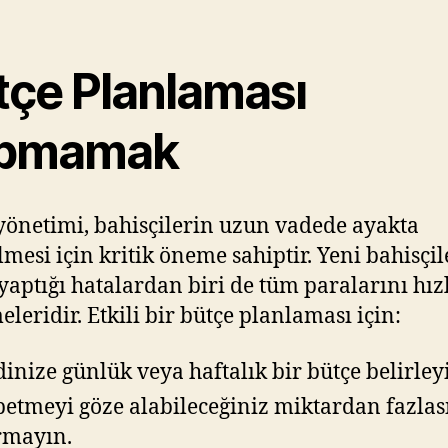
tçe Planlaması
pmamak
yönetimi, bahisçilerin uzun vadede ayakta
lmesi için kritik öneme sahiptir. Yeni bahisçil
 yaptığı hatalardan biri de tüm paralarını hız
eleridir. Etkili bir bütçe planlaması için:
inize günlük veya haftalık bir bütçe belirley
etmeyi göze alabileceğiniz miktardan fazlas
rmayın.