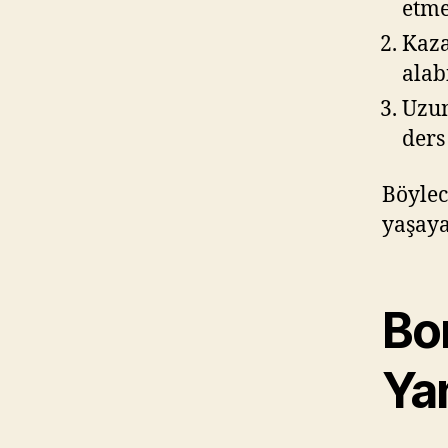
etme
Kaza
alab
Uzun
ders
Böylec
yaşaya
Bo
Ya