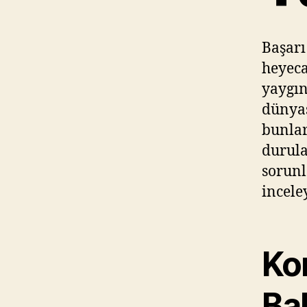
Başarı
heyeca
yaygın
dünyas
bunlar
durula
sorunl
incele
Ko
Ba