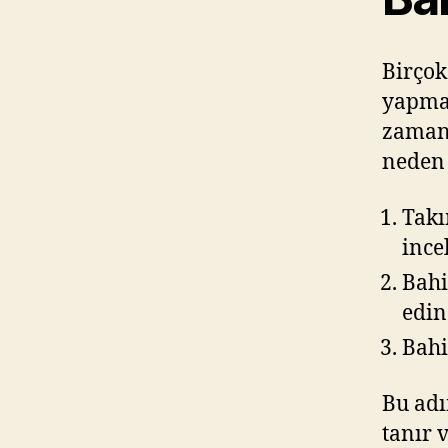
Birçok
yapmad
zaman 
neden 
Takı
ince
Bahi
edin
Bahi
Bu adı
tanır 