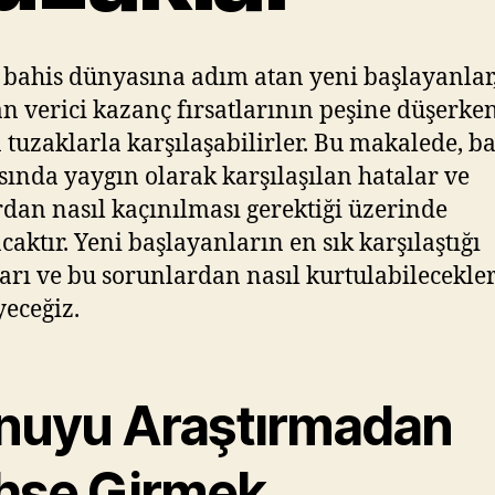
 bahis dünyasına adım atan yeni başlayanlar
n verici kazanç fırsatlarının peşine düşerke
 tuzaklarla karşılaşabilirler. Bu makalede, b
ında yaygın olarak karşılaşılan hatalar ve
dan nasıl kaçınılması gerektiği üzerinde
caktır. Yeni başlayanların en sık karşılaştığı
arı ve bu sorunlardan nasıl kurtulabilecekler
yeceğiz.
nuyu Araştırmadan
hse Girmek