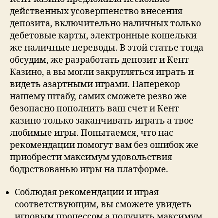
действенных усовершенство внесения
депозита, включительно наличных только
дебетовые карты, электронные кошельки
же наличные переводы. В этой статье тогда
обсудим, же разработать депозит и Кент
Казино, а вы могли закругляться играть и
видеть азартными играми. Наперекор
нашему штабу, самих сможете резво же
безопасно пополнить ваш счет и Кент
казино только заканчивать играть а твое
любимые игры. Попытаемся, что нас
рекомендации помогут вам без ошибок же
приобрести максимум удовольствия
бодрствованью игры на платформе.
Соблюдая рекомендации и играя
соответствующим, вы сможете увидеть
игровым процессом а получить максимум