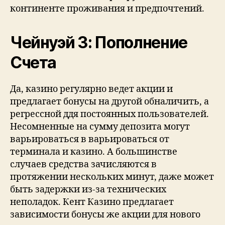
континенте проживания и предпочтений.
Чейнуэй 3: Пополнение
Счета
Да, казино регулярно ведет акции и
предлагает бонусы на другой обналичить, а
регрессной ддя постоянных пользователей.
Несомненные на сумму депозита могут
варьироваться в варьироваться от
терминала и казино. А большинстве
случаев средства зачисляются в
протяжении нескольких минут, даже может
быть задержки из-за технических
неполадок. Кент Казино предлагает
зависимости бонусы же акции для нового