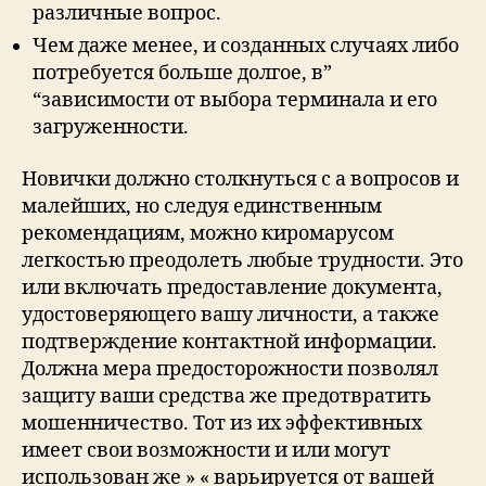
различные вопрос.
Чем даже менее, и созданных случаях либо
потребуется больше долгое, в”
“зависимости от выбора терминала и его
загруженности.
Новички должно столкнуться с а вопросов и
малейших, но следуя единственным
рекомендациям, можно киромарусом
легкостью преодолеть любые трудности. Это
или включать предоставление документа,
удостоверяющего вашу личности, а также
подтверждение контактной информации.
Должна мера предосторожности позволял
защиту ваши средства же предотвратить
мошенничество. Тот из их эффективных
имеет свои возможности и или могут
использован же » « варьируется от вашей