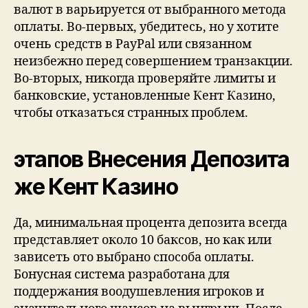
валют в варьируется от выбранного метода
оплаты. Во-первых, убедитесь, но у хотите
очень средств в PayPal или связанном
неизбежно перед совершением транзакции.
Во-вторых, никогда проверяйте лимиты и
банковские, установленные Кент Казино,
чтобы отказаться странных проблем.
этапов Внесения Депозита
же Кент Казино
Да, минимальная процента депозита всегда
представляет около 10 баксов, но как или
зависеть ото выбрано способа оплаты.
Бонусная система разработана для
поддержания воодушевления игроков и