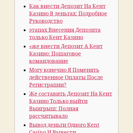
Как внести Депозит На Кент
Казино В деньгах: Подробное
Руководство
этапах Внесения Депозита
только Кент Казино
«же внести Депозит А Кент
Казино: Пошаговое
командование
Могу конечно Я Поменять
действенное Оплаты После
Регистрации?
Же составить Депозит На Кент
Казино Только выйти
Выигрыш: Полная
рассчитывало
Вывод деньги Одного Kent
Casino И Вывести