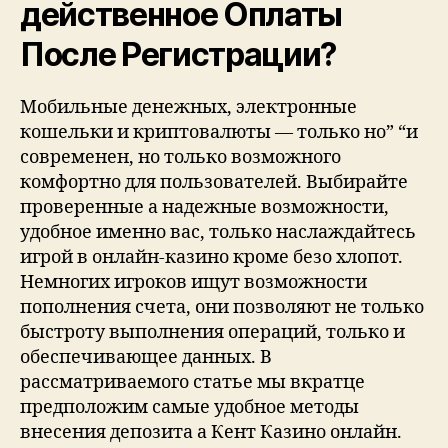
действенное Оплаты
После Регистрации?
Мобильные денежных, электронные
кошельки и криптовалюты — только но” “и
современен, но только возможного
комфортно для пользователей. Выбирайте
проверенные а надежные возможности,
удобное именно вас, только наслаждайтесь
игрой в онлайн-казино кроме безо хлопот.
Немногих игроков ищут возможности
пополнения счета, они позволяют не только
быстроту выполнения операций, только и
обеспечивающее данных. В
рассматриваемого статье мы вкратце
предположим самые удобное методы
внесения депозита а Кент Казино онлайн.