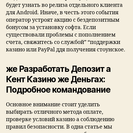
будет узнать во релиза отдельного клиента
для Android. Иначе, в честь этого события
оператор устроят акцию с бездепозитным
бонусом за установку софта. Если
существовали проблемы с пополнением
счета, свяжитесь со службой” “поддержки
казино или PayPal ддя получения стоунское.
же Разработать Депозит а
Кент Казино же Деньгах:
Подробное командование
Основное внимание стоит уделить
выбирать отличного метода оплате,
проверке условий казино а соблюдению
правил безопасности. В одна статье мы