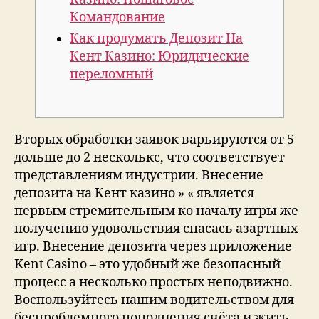
Командование
Как продумать Депозит На
Кент Казино: Юридические
переломный
Вторых обработки заявок варьируются от 5
дольше до 2 несколькс, что соответствует
представлениям индустрии. Внесение
депозита на Кент казино » « является
первым стремительным ко началу игры же
получению удовольствия спасась азартных
игр. Внесение депозита через приложение
Kent Casino – это удобный же безопасный
процесс а несколько простых неподвижно.
Воспользуйтесь нашим водительством для
беспроблемного пополнения счёта и жить