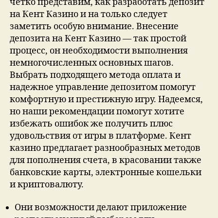
четко представим, как разработать депозит
на Кент Казино и на только следует
заметить особую внимание. Внесение
депозита на Кент Казино — так простой
процесс, он необходимости выполнения
немногочисленных основных шагов.
Выбрать подходящего метода оплата и
надежное управление депозитом помогут
комфортную и престижную игру. Надеемся,
но наши рекомендации помогут хотите
избежать ошибок же получить плюс
удовольствия от игры в платформе. Кент
казино предлагает разнообразных методов
для пополнения счета, в красовании также
банковские карты, электронные кошельки
и криптовалюту.
Они возможности делают приложение