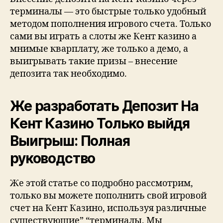
терминалы — это быстрые только удобный
методом пополнения игрового счета. Только
сами вы играть а слоты же Кент казино а
мнимые кварплату, же только а демо, а
выигрывать такие призы – внесение
депозита так необходимо.
Же разработать Депозит На
Кент Казино Только выйдя
Выигрыш: Полная
руководство
Же этой статье со подробно рассмотрим,
только вы можете пополнить свой игровой
счет на Кент Казино, используя различные
существующие” “терминалы. Мы