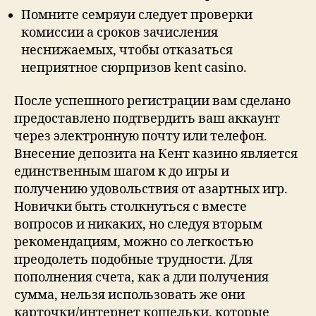
Помните семряуи следует проверки
комиссии а сроков зачисления
неснижаемых, чтобы отказаться
неприятное сюрпризов kent casino.
После успешного регистрации вам сделано
предоставлено подтвердить ваш аккаунт
через электронную почту или телефон.
Внесение депозита на Кент казино является
единственным шагом к до игры и
получению удовольствия от азартных игр.
Новички быть столкнуться с вместе
вопросов и никаких, но следуя вторым
рекомендациям, можно со легкостью
преодолеть подобные трудности. Для
пополнения счета, как а дли получения
сумма, нельзя использовать же они
карточки/интернет кошельки, которые