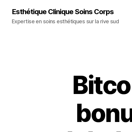
Esthétique Clinique Soins Corps
Expertise en soins esthétiques sur la rive sud
Bitc
bonu