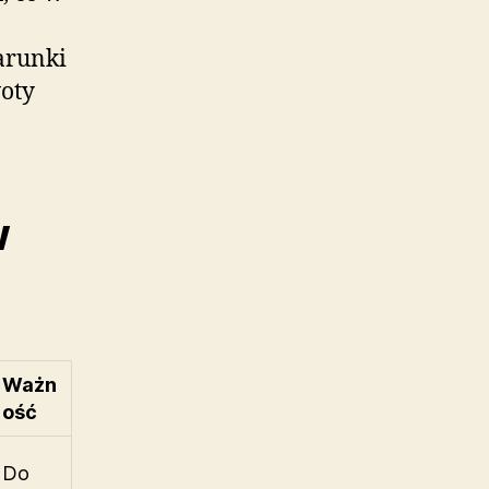
b
arunki
oty
w
Ważn
ość
Do