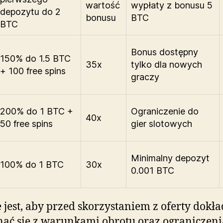
wartość
wypłaty z bonusu 5
depozytu do 2
bonusu
BTC
BTC
Bonus dostępny
150% do 1.5 BTC
35x
tylko dla nowych
+ 100 free spins
graczy
200% do 1 BTC +
Ograniczenie do
40x
50 free spins
gier slotowych
Minimalny depozyt
100% do 1 BTC
30x
0.001 BTC
jest, aby przed skorzystaniem z oferty dokła
ać się z warunkami obrotu oraz ograniczeni