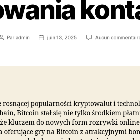
owania kont
Par
admin
juin 13, 2025
Aucun commentair
Auteur
Date
de
de
l’article
l’article
 rosnącej popularności kryptowalut i technol
hain, Bitcoin stał się nie tylko środkiem płat
kże kluczem do nowych form rozrywki online
 oferujące gry na Bitcoin z atrakcyjnymi b