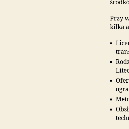
środk
Przy w
kilka 
Lice
tran
Rodz
Lite
Ofer
ogra
Meto
Obsł
tech