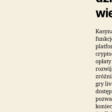
wi
Kasyna
funkcj
platfo
crypto
opłaty
rozwij
zróżni
gry li
dostęp
pozwal
koniec