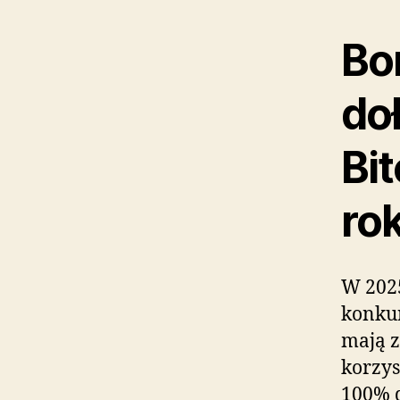
Bo
do
Bi
ro
W 2025
konkur
mają z
korzys
100% d