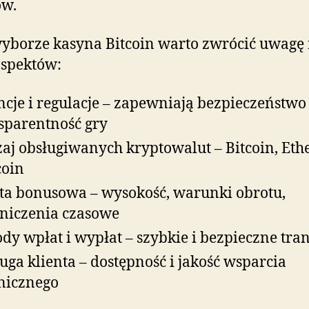
ów.
yborze kasyna Bitcoin warto zwrócić uwagę
aspektów:
ncje i regulacje – zapewniają bezpieczeństwo 
sparentność gry
aj obsługiwanych kryptowalut – Bitcoin, Eth
coin
ta bonusowa – wysokość, warunki obrotu,
niczenia czasowe
dy wpłat i wypłat – szybkie i bezpieczne tra
uga klienta – dostępność i jakość wsparcia
nicznego