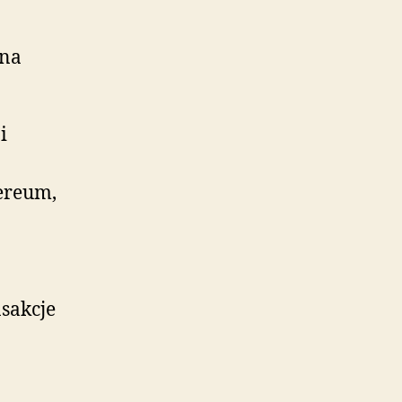
 na
i
ereum,
nsakcje