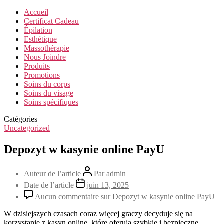
Accueil
Certificat Cadeau
Épilation
Esthétique
Massothérapie
Nous Joindre
Produits
Promotions
Soins du corps
Soins du visage
Soins spécifiques
Catégories
Uncategorized
Depozyt w kasynie online PayU
Auteur de l’article
Par
admin
Date de l’article
juin 13, 2025
Aucun commentaire
sur Depozyt w kasynie online PayU
W dzisiejszych czasach coraz więcej graczy decyduje się na
korzystanie z kasyn online, które oferują szybkie i bezpieczne