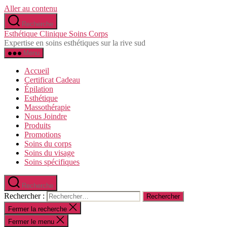
Aller au contenu
Recherche
Esthétique Clinique Soins Corps
Expertise en soins esthétiques sur la rive sud
Menu
Accueil
Certificat Cadeau
Épilation
Esthétique
Massothérapie
Nous Joindre
Produits
Promotions
Soins du corps
Soins du visage
Soins spécifiques
Recherche
Rechercher :
Fermer la recherche
Fermer le menu