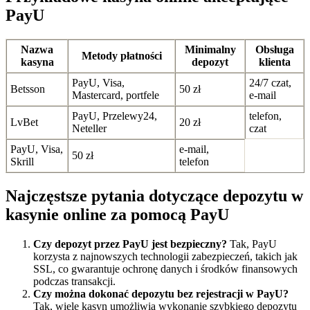
PayU
Nazwa
Minimalny
Obsługa
Metody płatności
kasyna
depozyt
klienta
PayU, Visa,
24/7 czat,
Betsson
50 zł
Mastercard, portfele
e-mail
PayU, Przelewy24,
telefon,
LvBet
20 zł
Neteller
czat
PayU, Visa,
e-mail,
50 zł
Skrill
telefon
Najczęstsze pytania dotyczące depozytu w
kasynie online za pomocą PayU
Czy depozyt przez PayU jest bezpieczny?
Tak, PayU
korzysta z najnowszych technologii zabezpieczeń, takich jak
SSL, co gwarantuje ochronę danych i środków finansowych
podczas transakcji.
Czy można dokonać depozytu bez rejestracji w PayU?
Tak, wiele kasyn umożliwia wykonanie szybkiego depozytu