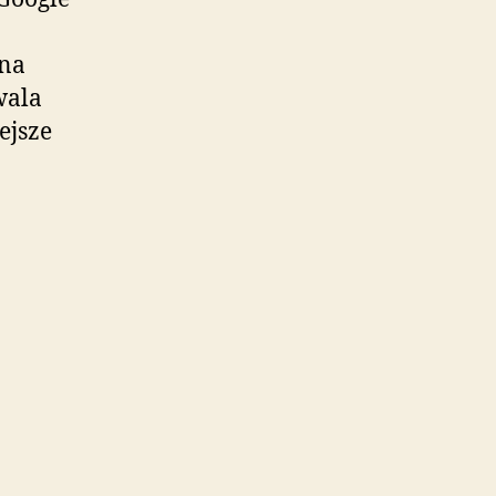
żna
wala
ejsze