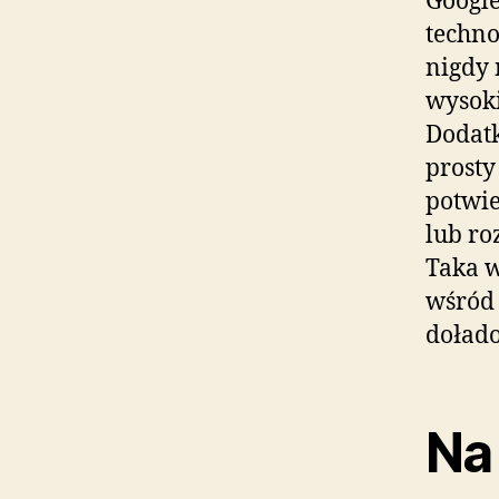
Google
techno
nigdy 
wysoki
Dodatk
prosty
potwie
lub r
Taka w
wśród 
dołado
Na