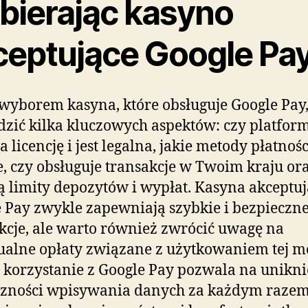
bierając kasyno
ceptujące Google Pa
wyborem kasyna, które obsługuje Google Pay
zić kilka kluczowych aspektów: czy platfor
a licencję i jest legalna, jakie metody płatnośc
e, czy obsługuje transakcje w Twoim kraju or
są limity depozytów i wypłat. Kasyna akceptu
 Pay zwykle zapewniają szybkie i bezpieczn
kcje, ale warto również zwrócić uwagę na
alne opłaty związane z użytkowaniem tej m
i korzystanie z Google Pay pozwala na unikni
zności wpisywania danych za każdym razem