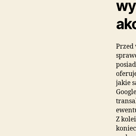
wy
ak
Przed 
sprawd
posiad
oferuj
jakie 
Google
transa
ewentu
Z kole
koniec