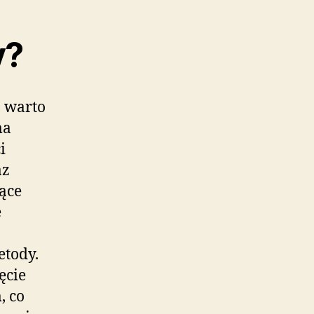
y?
, warto
ma
i
az
jące
e
etody.
ęcie
, co