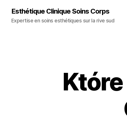
Esthétique Clinique Soins Corps
Expertise en soins esthétiques sur la rive sud
Które