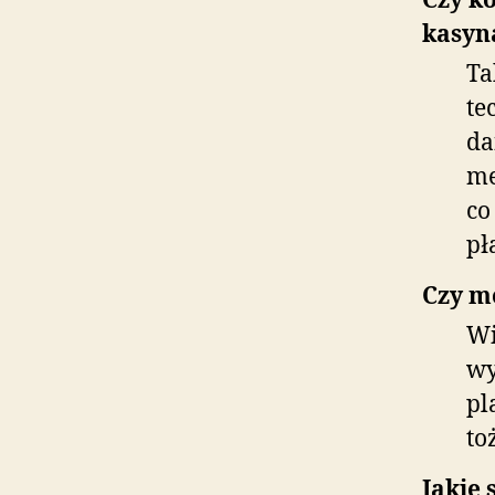
Czy ko
kasyn
Ta
te
da
me
co
pł
Czy m
Wi
wy
pl
to
Jakie 