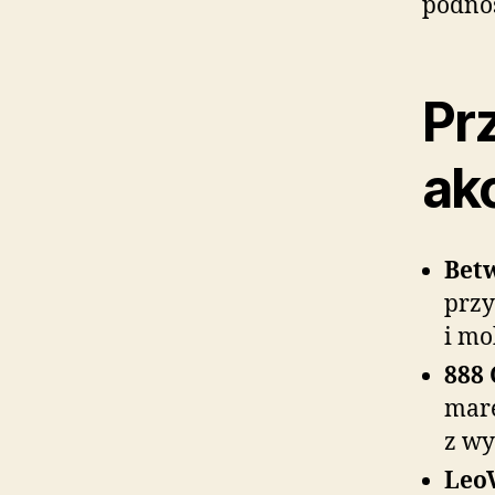
podnos
Pr
ak
Bet
przy
i mo
888 
mare
z wy
Leo