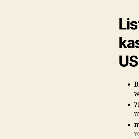
Li
ka
US
B
w
7
m
m
r