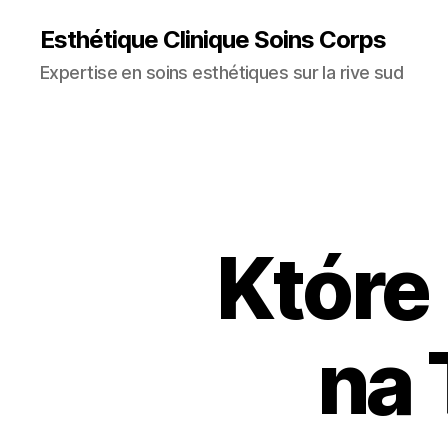
Esthétique Clinique Soins Corps
Expertise en soins esthétiques sur la rive sud
Które
na 