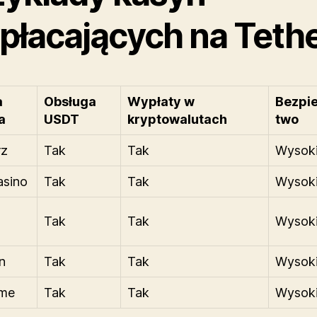
płacających na Teth
a
Obsługa
Wypłaty w
Bezpi
a
USDT
kryptowalutach
two
rz
Tak
Tak
Wysok
asino
Tak
Tak
Wysok
Tak
Tak
Wysok
o
n
Tak
Tak
Wysok
me
Tak
Tak
Wysok