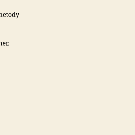
 metody
her.