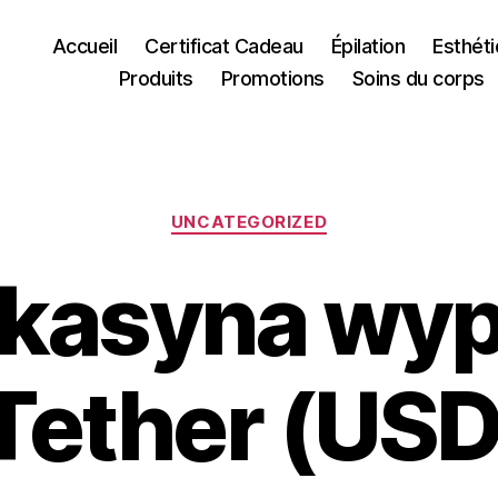
Accueil
Certificat Cadeau
Épilation
Esthét
Produits
Promotions
Soins du corps
Catégories
UNCATEGORIZED
 kasyna wyp
Tether (US