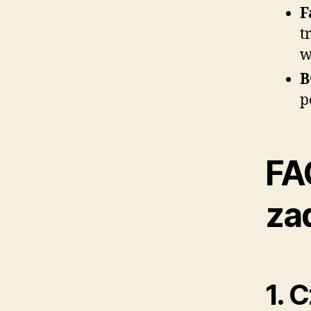
F
t
w
B
p
FAQ
za
1. 