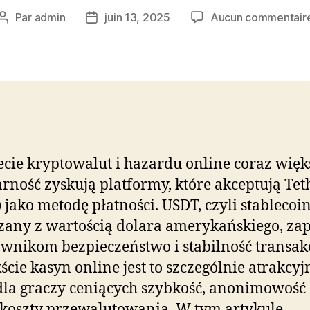
Par
admin
juin 13, 2025
Aucun commentair
Auteur
Date
de
de
l’article
l’article
cie kryptowalut i hazardu online coraz więk
rność zyskują platformy, które akceptują Tet
 jako metodę płatności. USDT, czyli stablecoi
any z wartością dolara amerykańskiego, za
wnikom bezpieczeństwo i stabilność transakc
ście kasyn online jest to szczególnie atrakcyj
dla graczy ceniących szybkość, anonimowość
 koszty przewalutowania. W tym artykule