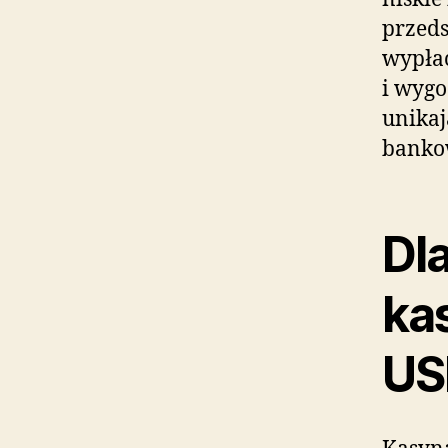
przed
wypłac
i wygo
unikaj
banko
Dl
ka
US