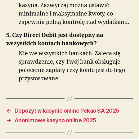
kasyna. Zazwyczaj można ustawić
minimalne i maksymalne kwoty, co
zapewnia pełną kontrolę nad wydatkami.
5. Czy Direct Debit jest dostępny na
wszystkich kontach bankowych?
Nie we wszystkich bankach. Zaleca się
sprawdzenie, czy Twój bank obsługuje
polecenie zapłaty i czy konto jest do tego
przystosowane.
←
Depozyt w kasynie online Pekao SA 2025
→
Anonimowe kasyno online 2025