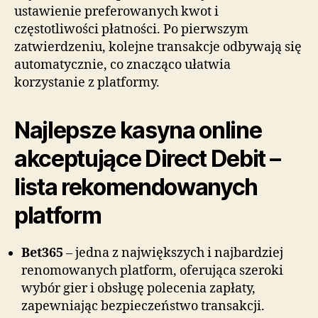
ustawienie preferowanych kwot i
częstotliwości płatności. Po pierwszym
zatwierdzeniu, kolejne transakcje odbywają się
automatycznie, co znacząco ułatwia
korzystanie z platformy.
Najlepsze kasyna online
akceptujące Direct Debit –
lista rekomendowanych
platform
Bet365
– jedna z największych i najbardziej
renomowanych platform, oferująca szeroki
wybór gier i obsługę polecenia zapłaty,
zapewniając bezpieczeństwo transakcji.