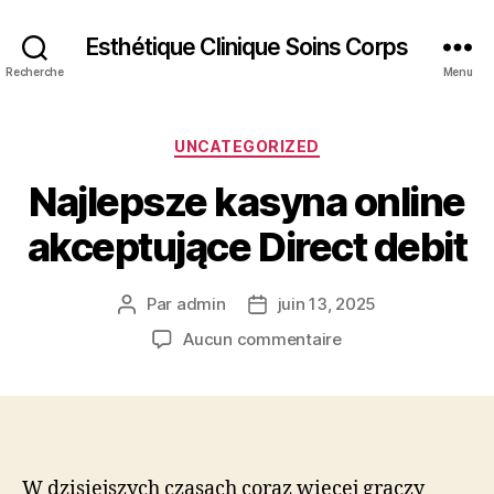
Esthétique Clinique Soins Corps
Recherche
Menu
Catégories
UNCATEGORIZED
Najlepsze kasyna online
akceptujące Direct debit
Par
admin
juin 13, 2025
Auteur
Date
de
de
sur
Aucun commentaire
l’article
l’article
Najlepsze
kasyna
online
akceptujące
Direct
debit
W dzisiejszych czasach coraz więcej graczy