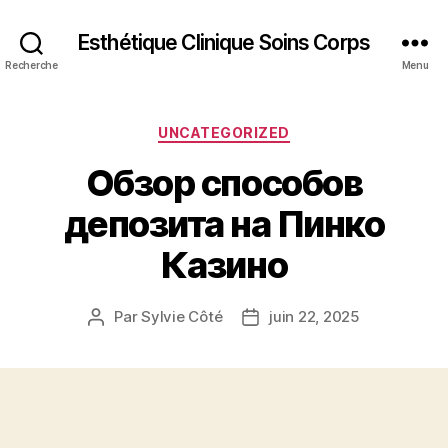
Esthétique Clinique Soins Corps
Recherche
Menu
Catégories
UNCATEGORIZED
Обзор способов
депозита на Пинко
Казино
Par
Sylvie Côté
juin 22, 2025
Auteur
Date
de
de
l’article
l’article