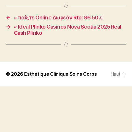
←
« παίξτε Online Δωρεάν Rtp: 96 50%
→
« Ideal Plinko Casinos Nova Scotia 2025 Real
Cash Plinko
© 2026
Esthétique Clinique Soins Corps
Haut
↑