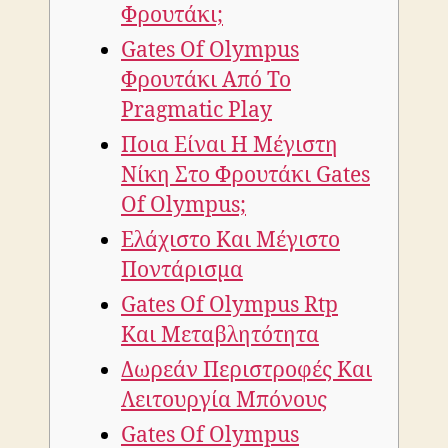
Φρουτάκι;
Gates Of Olympus
Φρουτάκι Από Το
Pragmatic Play
Ποια Είναι Η Μέγιστη
Νίκη Στο Φρουτάκι Gates
Of Olympus;
Ελάχιστο Και Μέγιστο
Ποντάρισμα
Gates Of Olympus Rtp
Και Μεταβλητότητα
Δωρεάν Περιστροφές Και
Λειτουργία Μπόνους
Gates Of Olympus