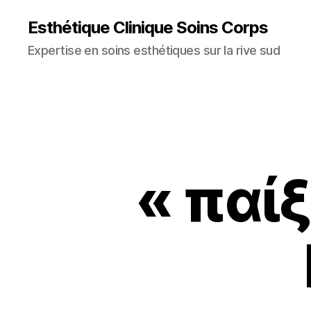
Esthétique Clinique Soins Corps
Expertise en soins esthétiques sur la rive sud
« παί