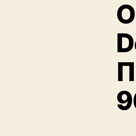
O
D
Π
9