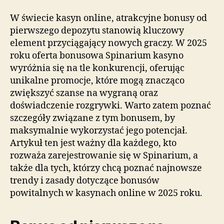
pierwszego
depozytu
W świecie kasyn online, atrakcyjne bonusy od
2025
pierwszego depozytu stanowią kluczowy
element przyciągający nowych graczy. W 2025
roku oferta bonusowa Spinarium kasyno
wyróżnia się na tle konkurencji, oferując
unikalne promocje, które mogą znacząco
zwiększyć szanse na wygraną oraz
doświadczenie rozgrywki. Warto zatem poznać
szczegóły związane z tym bonusem, by
maksymalnie wykorzystać jego potencjał.
Artykuł ten jest ważny dla każdego, kto
rozważa zarejestrowanie się w Spinarium, a
także dla tych, którzy chcą poznać najnowsze
trendy i zasady dotyczące bonusów
powitalnych w kasynach online w 2025 roku.