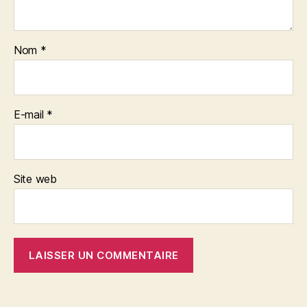
Nom
*
E-mail
*
Site web